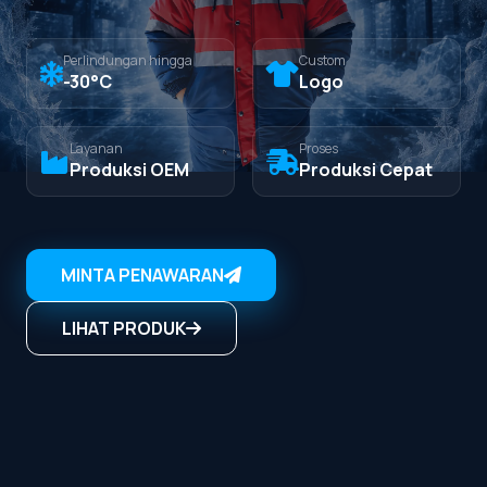
Perlindungan hingga
Custom
-30°C
Logo
Layanan
Proses
Produksi OEM
Produksi Cepat
MINTA PENAWARAN
LIHAT PRODUK